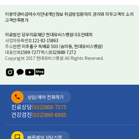
이용약관
비급여수가안내
개인정보 취급방침
환자의 권리와 의무
고객의 소리
고객만족평가
의료법인 담우의료재단 현대유비스병원
대표
안태희
사업자등록번호
121-82-15863
주소
인천 미추홀구 독배로 503 (숭의동, 현대유비스병원)
대표전화
1599-7277
팩스
(032)888-7272
Copyright 2017 현대유비스병원 All Rights Reserved.
상담/예약 전화하기
진료상담
(032)888-7575
건강검진
(032)890-6985
빠른예약 상담신청