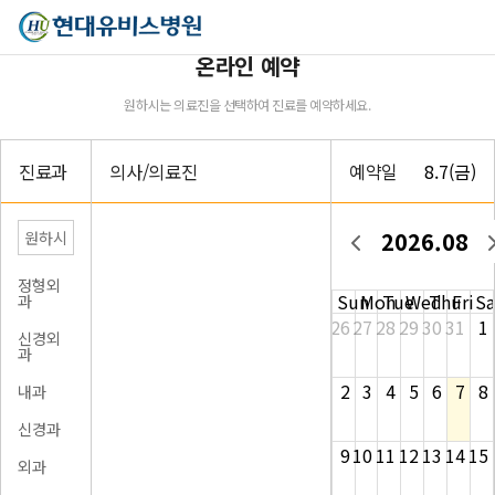
온라인 예약
원하시는 의료진을 선택하여 진료를 예약하세요.
진료과
의사/의료진
예약일
8.7(금)
2026.08
유비스AI
실시간 안내중
정형외
Sun
Mon
Tue
Wed
Thu
Fri
Sa
과
26
27
28
29
30
31
1
신경외
과
2
3
4
5
6
7
8
내과
신경과
9
10
11
12
13
14
15
외과