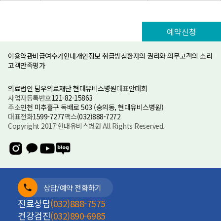
가정의
학과
예약신청
노인의
학과
이용약관
비급여수가안내
개인정보 취급방침
환자의 권리와 의무
고객의 소리
응급의
학과
고객만족평가
부인과
의료법인 담우의료재단 현대유비스병원
대표
안태희
사업자등록번호
121-82-15863
안과
주소
인천 미추홀구 독배로 503 (숭의동, 현대유비스병원)
대표전화
1599-7277
팩스
(032)888-7272
Copyright 2017 현대유비스병원 All Rights Reserved.
상담/예약 전화하기
진료상담
(032)888-7575
건강검진
(032)890-6985