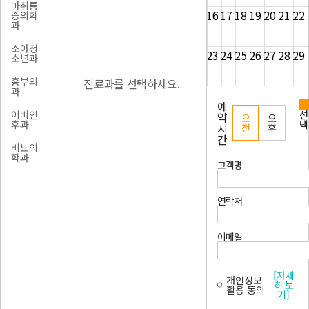
마취통
16
17
18
19
20
21
22
증의학
과
소아청
23
24
25
26
27
28
29
소년과
흉부외
진료과를 선택하세요.
과
30
31
1
2
3
4
5
예
선
이비인
약
오
오
택
후과
시
전
후
간
비뇨의
학과
고객명
진단검
사의학
과
연락처
치과
이메일
직업환
경의학
과
[자세
개인정보
히 보
활용 동의
영상의
기]
학과