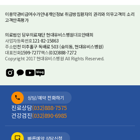
이용약관
비급여수가안내
개인정보 취급방침
환자의 권리와 의무
고객의 소리
고객만족평가
의료법인 담우의료재단 현대유비스병원
대표
안태희
사업자등록번호
121-82-15863
주소
인천 미추홀구 독배로 503 (숭의동, 현대유비스병원)
대표전화
1599-7277
팩스
(032)888-7272
Copyright 2017 현대유비스병원 All Rights Reserved.
상담/예약 전화하기
진료상담
(032)888-7575
건강검진
(032)890-6985
빠른예약 상담신청