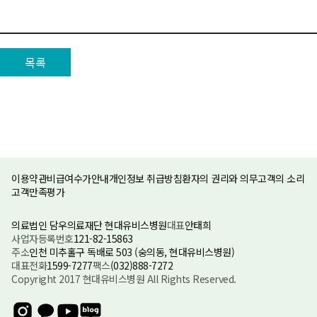
목록
이용약관
비급여수가안내
개인정보 취급방침
환자의 권리와 의무
고객의 소리
고객만족평가
의료법인 담우의료재단 현대유비스병원
대표
안태희
사업자등록번호
121-82-15863
주소
인천 미추홀구 독배로 503 (숭의동, 현대유비스병원)
대표전화
1599-7277
팩스
(032)888-7272
Copyright 2017 현대유비스병원 All Rights Reserved.