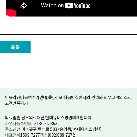
목록
이용약관
비급여수가안내
개인정보 취급방침
환자의 권리와 의무
고객의 소리
고객만족평가
의료법인 담우의료재단 현대유비스병원
대표
안태희
사업자등록번호
121-82-15863
주소
인천 미추홀구 독배로 503 (숭의동, 현대유비스병원)
대표전화
1599-7277
팩스
(032)888-7272