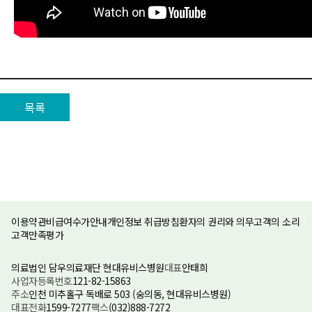
목록
이용약관
비급여수가안내
개인정보 취급방침
환자의 권리와 의무
고객의 소리
고객만족평가
의료법인 담우의료재단 현대유비스병원
대표
안태희
사업자등록번호
121-82-15863
주소
인천 미추홀구 독배로 503 (숭의동, 현대유비스병원)
대표전화
1599-7277
팩스
(032)888-7272