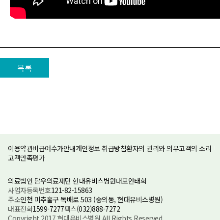
목록
이용약관
비급여수가안내
개인정보 취급방침
환자의 권리와 의무
고객의 소리
고객만족평가
의료법인 담우의료재단 현대유비스병원
대표
안태희
사업자등록번호
121-82-15863
주소
인천 미추홀구 독배로 503 (숭의동, 현대유비스병원)
대표전화
1599-7277
팩스
(032)888-7272
Copyright 2017 현대유비스병원 All Rights Reserved.