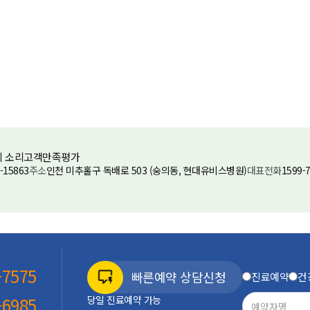
 소리
고객만족평가
-15863
주소
인천 미추홀구 독배로 503 (숭의동, 현대유비스병원)
대표전화
1599-
-7575
빠른예약 상담신청
진료예약
건
당일 진료예약 가능
-6985