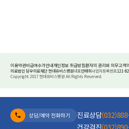
이용약관
비급여수가안내
개인정보 취급방침
환자의 권리와 의무
고객의
의료법인 담우의료재단 현대유비스병원
대표
안태희
사업자등록번호
121-82
Copyright 2017 현대유비스병원 All Rights Reserved.
진료상담
(032)888
상담/예약 전화하기
건강검진
(032)890