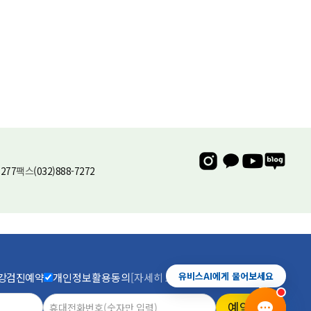
유비스AI
실시간 안내중
7277
팩스
(032)888-7272
진료예약
증상상담
건강검진
전화안내
유비스AI에게 물어보세요
강검진예약
개인정보활용동의
[자세히 보기]
예약하기