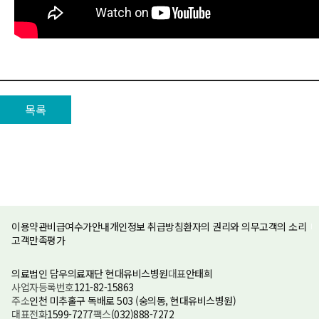
목록
이용약관
비급여수가안내
개인정보 취급방침
환자의 권리와 의무
고객의 소리
고객만족평가
의료법인 담우의료재단 현대유비스병원
대표
안태희
사업자등록번호
121-82-15863
주소
인천 미추홀구 독배로 503 (숭의동, 현대유비스병원)
대표전화
1599-7277
팩스
(032)888-7272