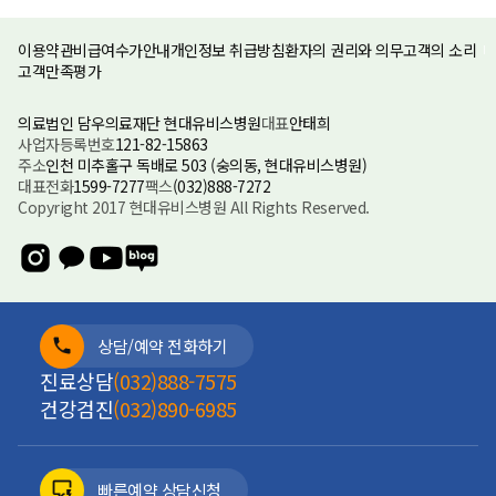
이용약관
비급여수가안내
개인정보 취급방침
환자의 권리와 의무
고객의 소리
고객만족평가
의료법인 담우의료재단 현대유비스병원
대표
안태희
사업자등록번호
121-82-15863
주소
인천 미추홀구 독배로 503 (숭의동, 현대유비스병원)
대표전화
1599-7277
팩스
(032)888-7272
Copyright 2017 현대유비스병원 All Rights Reserved.
상담/예약 전화하기
진료상담
(032)888-7575
건강검진
(032)890-6985
빠른예약 상담신청