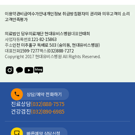
이용약관
비급여수가안내
개인정보 취급방침
환자의 권리와 의무
고객의 소리
고객만족평가
의료법인 담우의료재단 현대유비스병원
대표
안태희
사업자등록번호
121-82-15863
주소
인천 미추홀구 독배로 503 (숭의동, 현대유비스병원)
대표전화
1599-7277
팩스
(032)888-7272
Copyright 2017 현대유비스병원 All Rights Reserved.
상담/예약 전화하기
진료상담
(032)888-7575
건강검진
(032)890-6985
빠른예약 상담신청