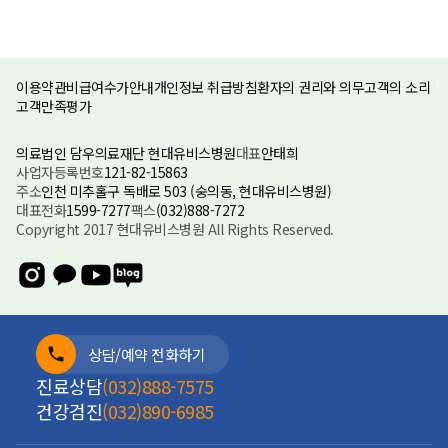
이용약관
비급여수가안내
개인정보 취급방침
환자의 권리와 의무
고객의 소리
고객만족평가
의료법인 담우의료재단 현대유비스병원
대표
안태희
사업자등록번호
121-82-15863
주소
인천 미추홀구 독배로 503 (숭의동, 현대유비스병원)
대표전화
1599-7277
팩스
(032)888-7272
Copyright 2017 현대유비스병원 All Rights Reserved.
상담/예약 전화하기
진료상담
(032)888-7575
건강검진
(032)890-6985