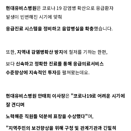
현대유비스병원
은 코로나 19 감염병 확산으로 응급환자
발생이 빈번해진 시기에 맞춰
응급진료 시스템을 정비하고 음압병실을 확충
했습니다.
또한,
지역내 감염병확산 방지
에 철저를 기하는 한편,
보다
신속하고 정확한 진료를 통해 응급의료서비스
수준향상에 지속적인 투자
를 펼쳐왔는데요.
현대유비스병원 안태희 이사장
은
"코로나19로 어려운 시기에
잘 견디며
노력해준 직원들 덕분에 표창을 수상했다"
며,
"지역주민의 보건향상을 위해 구청 및 관계기관과 긴밀히