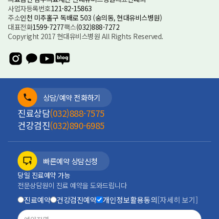
사업자등록번호
121-82-15863
주소
인천 미추홀구 독배로 503 (숭의동, 현대유비스병원)
대표전화
1599-7277
팩스
(032)888-7272
Copyright 2017 현대유비스병원 All Rights Reserved.
상담/예약 전화하기
진료상담
(032)888-7575
건강검진
(032)890-6985
빠른예약 상담신청
당일 진료예약 가능
전문상담원이 진료 예약을 도와드립니다
진료예약
건강검진예약
개인정보활용동의
[자세히 보기]
진료예약
증상상담
건강검진
전화안내