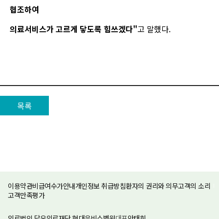
협조하여
의료서비스가 고르게 닿도록 힘쓰겠다"
고 말했다.
목록
이용약관
비급여수가안내
개인정보 취급방침
환자의 권리와 의무
고객의 소리
고객만족평가
의료법인 담우의료재단 현대유비스병원
대표
안태희