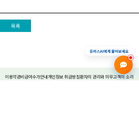
목록
진료예약
증상상담
건강검진
전화안내
유비스AI에게 물어보세요
이용약관
비급여수가안내
개인정보 취급방침
환자의 권리와 의무
고객의 소리
고객만족평가
의료법인 담우의료재단 현대유비스병원
대표
안태희
사업자등록번호
121-82-15863
주소
인천 미추홀구 독배로 503 (숭의동, 현대유비스병원)
대표전화
1599-7277
팩스
(032)888-7272
Copyright 2017 현대유비스병원 All Rights Reserved.