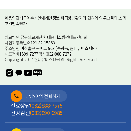
이용약관
비급여수가안내
개인정보 취급방침
환자의 권리와 의무
고객의 소리
고객만족평가
의료법인 담우의료재단 현대유비스병원
대표
안태희
사업자등록번호
121-82-15863
주소
인천 미추홀구 독배로 503 (숭의동, 현대유비스병원)
대표전화
1599-7277
팩스
(032)888-7272
Copyright 2017 현대유비스병원 All Rights Reserved.
상담/예약 전화하기
진료상담
(032)888-7575
건강검진
(032)890-6985