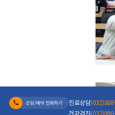
진료상담
(032)888
상담/예약 전화하기
건강검진
(032)890