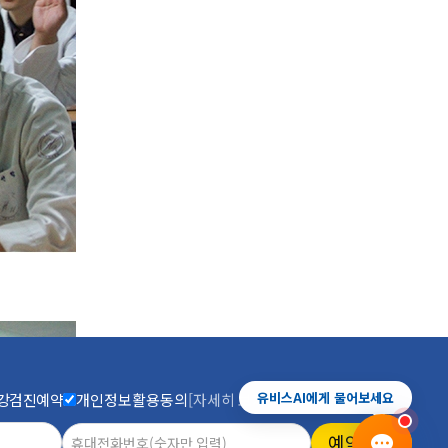
유비스AI
실시간 안내중
진료예약
증상상담
건강검진
전화안내
유비스AI에게 물어보세요
강검진예약
개인정보활용동의
[자세히 보기]
예약하기