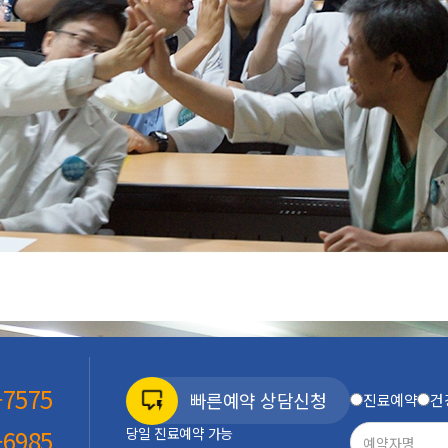
-7575
빠른예약 상담신청
진료예약
건
당일 진료예약 가능
-6985