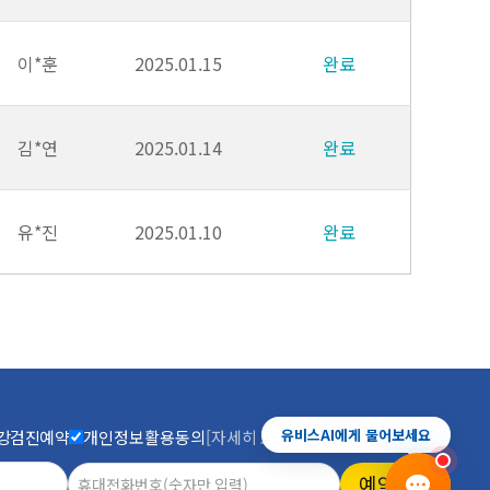
이*훈
2025.01.15
완료
유비스AI
실시간 안내중
김*연
2025.01.14
완료
유*진
2025.01.10
완료
진료예약
증상상담
건강검진
전화안내
상담하기
유비스AI에게 물어보세요
강검진예약
개인정보활용동의
[자세히 보기]
예약하기