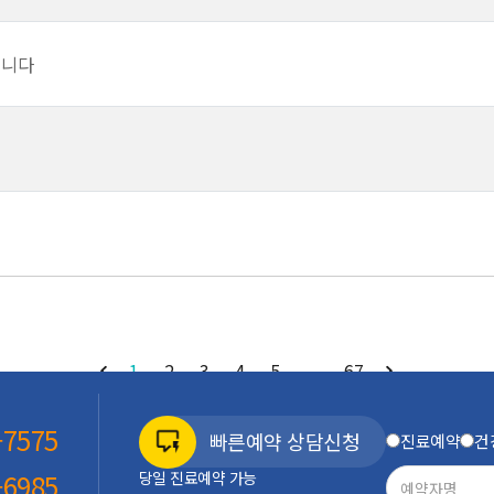
깁니다
1
2
3
4
5
...
67
-7575
빠른예약 상담신청
진료예약
건
당일 진료예약 가능
-6985