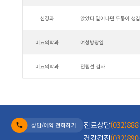
신경과
앉았다 일어나면 두통이 생
비뇨의학과
여성방광염
비뇨의학과
전립선 검사
진료상담
(032)888
상담/예약 전화하기
건강검진
(032)890