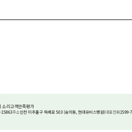
 소리
고객만족평가
-15863
주소
인천 미추홀구 독배로 503 (숭의동, 현대유비스병원)
대표전화
1599-