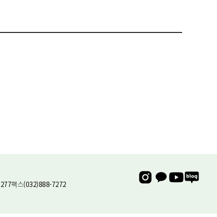
유비스AI
실시간 안내중
7277
팩스
(032)888-7272