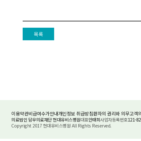
목록
이용약관
비급여수가안내
개인정보 취급방침
환자의 권리와 의무
고객의
의료법인 담우의료재단 현대유비스병원
대표
안태희
사업자등록번호
121-82
Copyright 2017 현대유비스병원 All Rights Reserved.