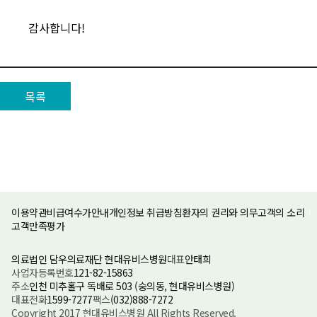
감사합니다!
목록
이용약관
비급여수가안내
개인정보 취급방침
환자의 권리와 의무
고객의 소리
고객만족평가
의료법인 담우의료재단 현대유비스병원
대표
안태희
사업자등록번호
121-82-15863
주소
인천 미추홀구 독배로 503 (숭의동, 현대유비스병원)
대표전화
1599-7277
팩스
(032)888-7272
Copyright 2017 현대유비스병원 All Rights Reserved.