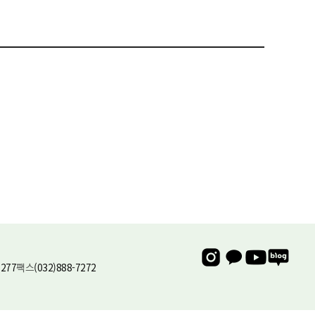
유비스AI
실시간 안내중
7277
팩스
(032)888-7272