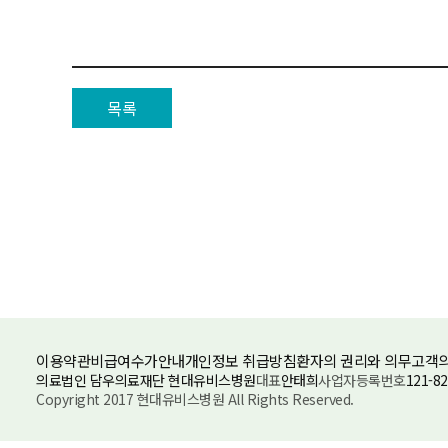
목록
이용약관
비급여수가안내
개인정보 취급방침
환자의 권리와 의무
고객의
의료법인 담우의료재단 현대유비스병원
대표
안태희
사업자등록번호
121-82
Copyright 2017 현대유비스병원 All Rights Reserved.