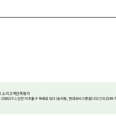
 소리
고객만족평가
-15863
주소
인천 미추홀구 독배로 503 (숭의동, 현대유비스병원)
대표전화
1599-