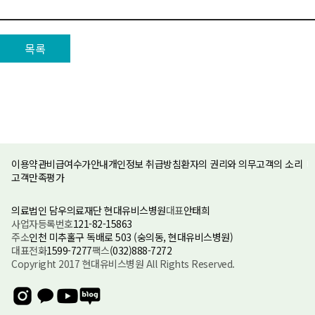
목록
이용약관
비급여수가안내
개인정보 취급방침
환자의 권리와 의무
고객의 소리
고객만족평가
의료법인 담우의료재단 현대유비스병원
대표
안태희
사업자등록번호
121-82-15863
주소
인천 미추홀구 독배로 503 (숭의동, 현대유비스병원)
대표전화
1599-7277
팩스
(032)888-7272
Copyright 2017 현대유비스병원 All Rights Reserved.