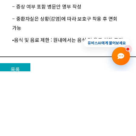
– 증상 여부 포함 병문안 명부 작성
– 중환자실은 상황(감염)에 따라 보호구 착용 후 면회
가능
진료예약
증상상담
건강검진
전화안내
•음식 및 음료 제한 : 원내에서는 음식 및 음료 섭취 금지
유비스AI에게 물어보세요
목록
이용약관
비급여수가안내
개인정보 취급방침
환자의 권리와 의무
고객의 소리
고객만족평가