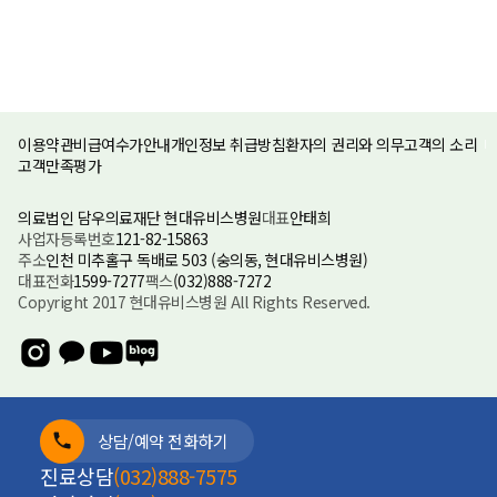
이용약관
비급여수가안내
개인정보 취급방침
환자의 권리와 의무
고객의 소리
고객만족평가
의료법인 담우의료재단 현대유비스병원
대표
안태희
사업자등록번호
121-82-15863
주소
인천 미추홀구 독배로 503 (숭의동, 현대유비스병원)
대표전화
1599-7277
팩스
(032)888-7272
Copyright 2017 현대유비스병원 All Rights Reserved.
상담/예약 전화하기
진료상담
(032)888-7575