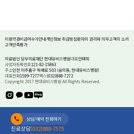
이용약관
비급여수가안내
개인정보 취급방침
환자의 권리와 의무
고객의 소리
고객만족평가
의료법인 담우의료재단 현대유비스병원
대표
안태희
사업자등록번호
121-82-15863
주소
인천 미추홀구 독배로 503 (숭의동, 현대유비스병원)
대표전화
1599-7277
팩스
(032)888-7272
Copyright 2017 현대유비스병원 All Rights Reserved.
상담/예약 전화하기
진료상담
(032)888-7575