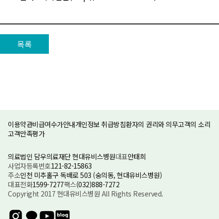
목록
이용약관
비급여수가안내
개인정보 취급방침
환자의 권리와 의무
고객의 소리
고객만족평가
의료법인 담우의료재단 현대유비스병원
대표
안태희
사업자등록번호
121-82-15863
주소
인천 미추홀구 독배로 503 (숭의동, 현대유비스병원)
대표전화
1599-7277
팩스
(032)888-7272
Copyright 2017 현대유비스병원 All Rights Reserved.