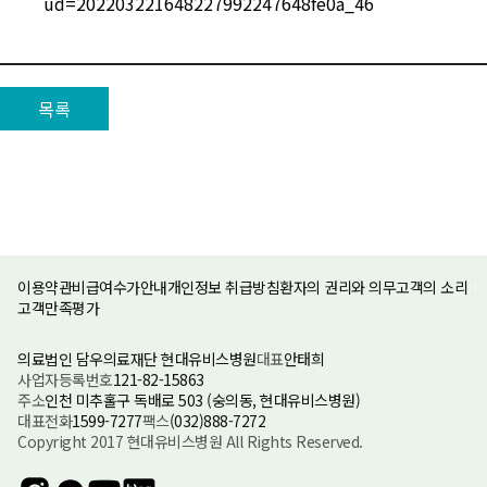
ud=202203221648227992247648fe0a_46
목록
이용약관
비급여수가안내
개인정보 취급방침
환자의 권리와 의무
고객의 소리
고객만족평가
의료법인 담우의료재단 현대유비스병원
대표
안태희
사업자등록번호
121-82-15863
주소
인천 미추홀구 독배로 503 (숭의동, 현대유비스병원)
대표전화
1599-7277
팩스
(032)888-7272
Copyright 2017 현대유비스병원 All Rights Reserved.