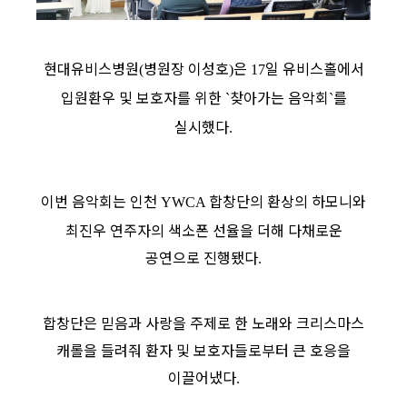
현대유비스병원
병원장 이성호
은
일 유비스홀에서
(
)
17
입원환우 및 보호자를 위한
찾아가는 음악회
를
`
`
실시했다
.
이번 음악회는 인천
합창단의 환상의 하모니와
YWCA
최진우 연주자의 색소폰 선율을 더해 다채로운
공연으로 진행됐다
.
합창단은 믿음과 사랑을 주제로 한 노래와 크리스마스
캐롤을 들려줘 환자 및 보호자들로부터 큰 호응을
이끌어냈다
.