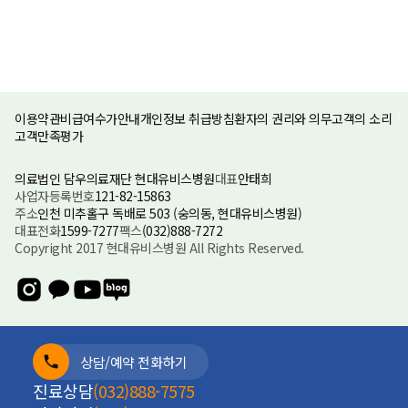
이용약관
비급여수가안내
개인정보 취급방침
환자의 권리와 의무
고객의 소리
고객만족평가
의료법인 담우의료재단 현대유비스병원
대표
안태희
사업자등록번호
121-82-15863
주소
인천 미추홀구 독배로 503 (숭의동, 현대유비스병원)
대표전화
1599-7277
팩스
(032)888-7272
Copyright 2017 현대유비스병원 All Rights Reserved.
상담/예약 전화하기
진료상담
(032)888-7575